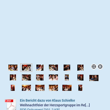
Ein Bericht dazu von Klaus Schielke
Weihnachtfeier der Herzsportgruppe im Re[...]
PDF-Dokument [391.2 KB]